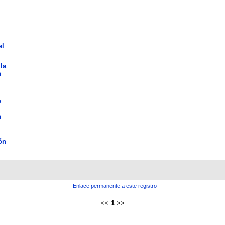
el
la
n
o
n
ón
Enlace permanente a este registro
<<
1
>>