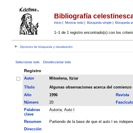
Bibliografía celestinesc
Inicio
|
Mostrar todo
|
Búsqueda simple
|
Búsqueda a
1–1 de 1 registro encontrado(s) con los criter
Opciones de búsqueda y visualización
Seleccionar todo
Deseleccionar todo
Registro
Autor
Mitxelena, Itziar
Título
Algunas observaciones acerca del comienzo 
Año
1996
Revista
Número
20
Fascícul
Palabras
Autoría
;
Auto I
clave
Resumen
Partiendo de la base de que el auto I es independ
Dirección