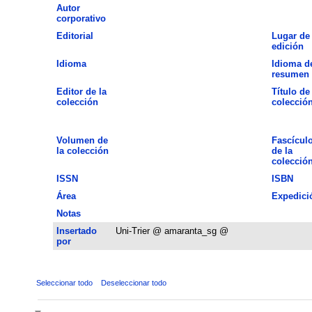
Autor
corporativo
Editorial
Lugar de
edición
Idioma
Idioma d
resumen
Editor de la
Título de 
colección
colecció
Volumen de
Fascícul
la colección
de la
colecció
ISSN
ISBN
Área
Expedici
Notas
Insertado
Uni-Trier @ amaranta_sg @
por
Seleccionar todo
Deseleccionar todo