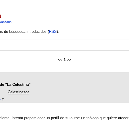
a
vanzada
ios de búsqueda introducidos (
RSS
):
<<
1
>>
de "La Celestina"
Celestinesca
o
iente, intenta proporcionar un perfil de su autor: un teólogo que quiere atac