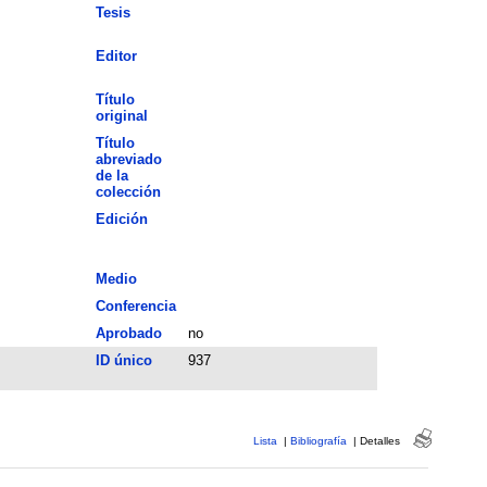
Tesis
Editor
Título
original
Título
abreviado
de la
colección
Edición
Medio
Conferencia
Aprobado
no
ID único
937
Lista
|
Bibliografía
|
Detalles