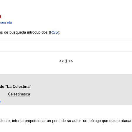
a
vanzada
ios de búsqueda introducidos (
RSS
):
<<
1
>>
de "La Celestina"
Celestinesca
o
iente, intenta proporcionar un perfil de su autor: un teólogo que quiere atac