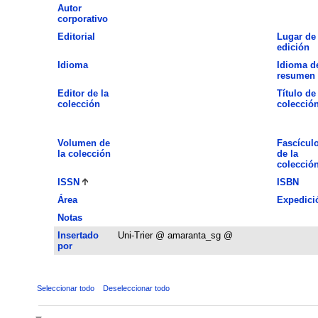
Autor
corporativo
Editorial
Lugar de
edición
Idioma
Idioma d
resumen
Editor de la
Título de 
colección
colecció
Volumen de
Fascícul
la colección
de la
colecció
ISSN
ISBN
Área
Expedici
Notas
Insertado
Uni-Trier @ amaranta_sg @
por
Seleccionar todo
Deseleccionar todo