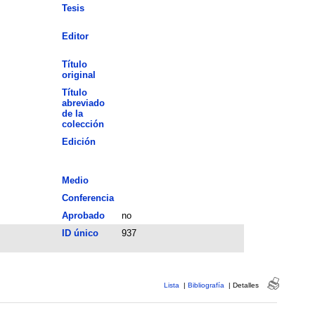
Tesis
Editor
Título
original
Título
abreviado
de la
colección
Edición
Medio
Conferencia
Aprobado
no
ID único
937
Lista
|
Bibliografía
|
Detalles