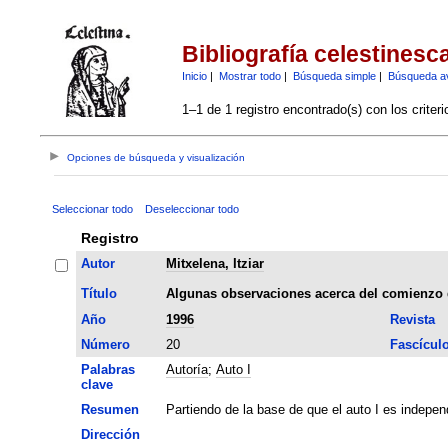
Bibliografía celestinesc
Inicio
|
Mostrar todo
|
Búsqueda simple
|
Búsqueda a
1–1 de 1 registro encontrado(s) con los criter
Opciones de búsqueda y visualización
Seleccionar todo
Deseleccionar todo
Registro
Autor
Mitxelena, Itziar
Título
Algunas observaciones acerca del comienzo 
Año
1996
Revista
Número
20
Fascícul
Palabras
Autoría
;
Auto I
clave
Resumen
Partiendo de la base de que el auto I es independ
Dirección