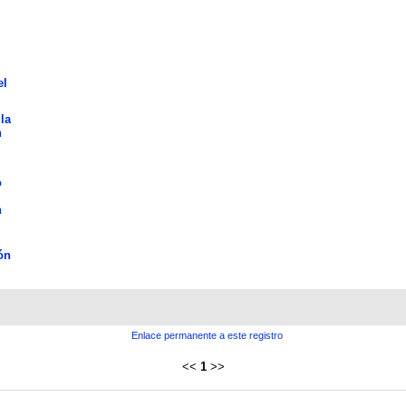
el
la
n
o
n
ón
Enlace permanente a este registro
<<
1
>>