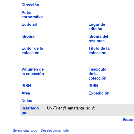
Dirección
Autor
corporativo
Editorial
Lugar de
edición
Idioma
Idioma del
resumen
Editor de la
Título de la
colección
colección
Volumen de
Fascículo
la colección
de la
colección
ISSN
ISBN
Área
Expedición
Notas
Insertado
Uni-Trier @ amaranta_sg @
por
Enlace 
Seleccionar todo
Deseleccionar todo