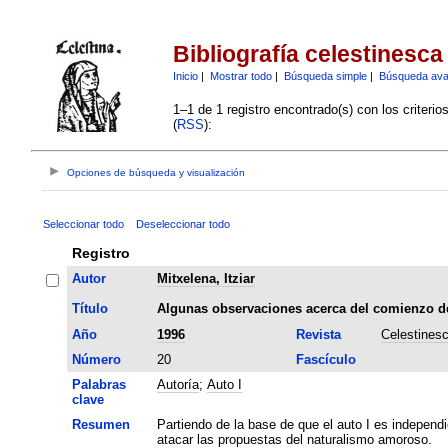
Bibliografía celestinesca
Inicio
|
Mostrar todo
|
Búsqueda simple
|
Búsqueda av
1–1 de 1 registro encontrado(s) con los criteri
(
RSS
):
Opciones de búsqueda y visualización
Seleccionar todo
Deseleccionar todo
Registro
Autor
Mitxelena, Itziar
Título
Algunas observaciones acerca del comienzo de
Año
1996
Revista
Celestines
Número
20
Fascículo
Palabras
Autoría
;
Auto I
clave
Resumen
Partiendo de la base de que el auto I es independie
atacar las propuestas del naturalismo amoroso.