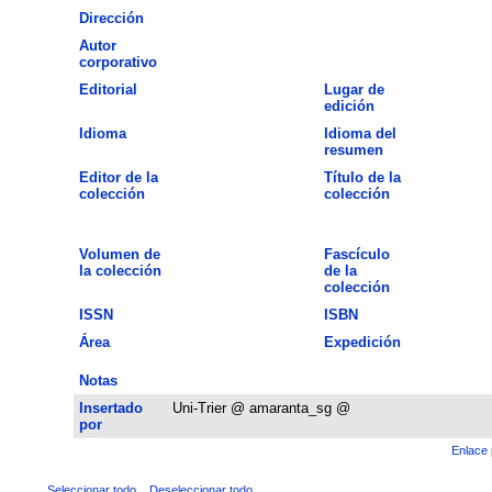
Dirección
Autor
corporativo
Editorial
Lugar de
edición
Idioma
Idioma del
resumen
Editor de la
Título de la
colección
colección
Volumen de
Fascículo
la colección
de la
colección
ISSN
ISBN
Área
Expedición
Notas
Insertado
Uni-Trier @ amaranta_sg @
por
Enlace 
Seleccionar todo
Deseleccionar todo