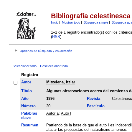
Bibliografía celestinesca
Inicio
|
Mostrar todo
|
Búsqueda simple
|
Búsqueda av
1–1 de 1 registro encontrado(s) con los criteri
(
RSS
):
Opciones de búsqueda y visualización
Seleccionar todo
Deseleccionar todo
Registro
Autor
Mitxelena, Itziar
Título
Algunas observaciones acerca del comienzo de
Año
1996
Revista
Celestines
Número
20
Fascículo
Palabras
Autoría
;
Auto I
clave
Resumen
Partiendo de la base de que el auto I es independie
atacar las propuestas del naturalismo amoroso.