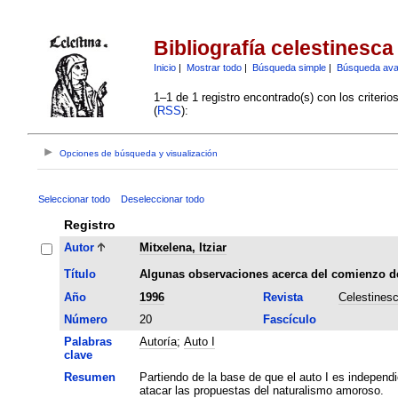
Bibliografía celestinesca
Inicio
|
Mostrar todo
|
Búsqueda simple
|
Búsqueda av
1–1 de 1 registro encontrado(s) con los criteri
(
RSS
):
Opciones de búsqueda y visualización
Seleccionar todo
Deseleccionar todo
Registro
Autor
Mitxelena, Itziar
Título
Algunas observaciones acerca del comienzo de
Año
1996
Revista
Celestines
Número
20
Fascículo
Palabras
Autoría
;
Auto I
clave
Resumen
Partiendo de la base de que el auto I es independie
atacar las propuestas del naturalismo amoroso.