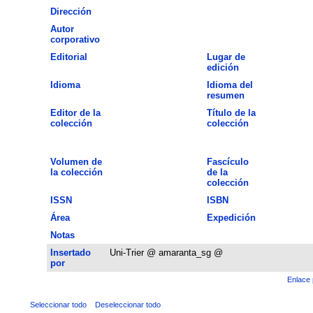
Dirección
Autor
corporativo
Editorial
Lugar de
edición
Idioma
Idioma del
resumen
Editor de la
Título de la
colección
colección
Volumen de
Fascículo
la colección
de la
colección
ISSN
ISBN
Área
Expedición
Notas
Insertado
Uni-Trier @ amaranta_sg @
por
Enlace 
Seleccionar todo
Deseleccionar todo