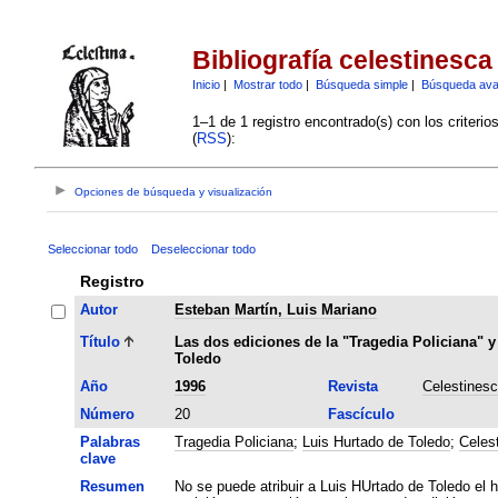
Bibliografía celestinesca
Inicio
|
Mostrar todo
|
Búsqueda simple
|
Búsqueda av
1–1 de 1 registro encontrado(s) con los criteri
(
RSS
):
Opciones de búsqueda y visualización
Seleccionar todo
Deseleccionar todo
Registro
Autor
Esteban Martín, Luis Mariano
Título
Las dos ediciones de la "Tragedia Policiana" y
Toledo
Año
1996
Revista
Celestines
Número
20
Fascículo
Palabras
Tragedia Policiana
;
Luis Hurtado de Toledo
;
Celes
clave
Resumen
No se puede atribuir a Luis HUrtado de Toledo el ha