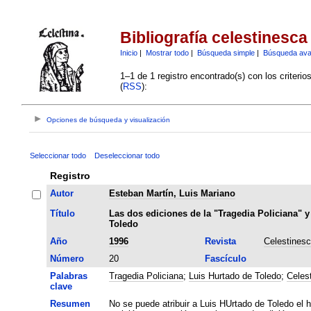
Bibliografía celestinesca
Inicio
|
Mostrar todo
|
Búsqueda simple
|
Búsqueda av
1–1 de 1 registro encontrado(s) con los criteri
(
RSS
):
Opciones de búsqueda y visualización
Seleccionar todo
Deseleccionar todo
Registro
Autor
Esteban Martín, Luis Mariano
Título
Las dos ediciones de la "Tragedia Policiana" y
Toledo
Año
1996
Revista
Celestines
Número
20
Fascículo
Palabras
Tragedia Policiana
;
Luis Hurtado de Toledo
;
Celes
clave
Resumen
No se puede atribuir a Luis HUrtado de Toledo el ha