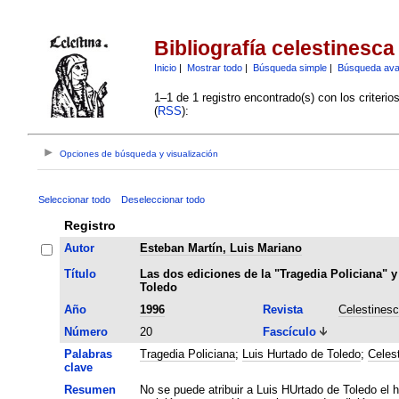
Bibliografía celestinesca
Inicio
|
Mostrar todo
|
Búsqueda simple
|
Búsqueda av
1–1 de 1 registro encontrado(s) con los criteri
(
RSS
):
Opciones de búsqueda y visualización
Seleccionar todo
Deseleccionar todo
Registro
Autor
Esteban Martín, Luis Mariano
Título
Las dos ediciones de la "Tragedia Policiana" y
Toledo
Año
1996
Revista
Celestines
Número
20
Fascículo
Palabras
Tragedia Policiana
;
Luis Hurtado de Toledo
;
Celes
clave
Resumen
No se puede atribuir a Luis HUrtado de Toledo el ha