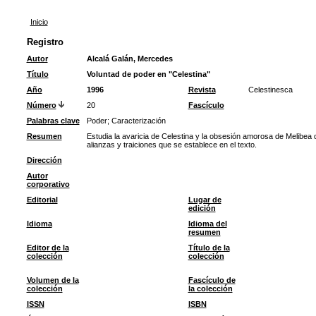
Inicio
Registro
Autor
Alcalá Galán, Mercedes
Título
Voluntad de poder en "Celestina"
Año
1996
Revista
Celestinesca
Número
20
Fascículo
Palabras clave
Poder
;
Caracterización
Resumen
Estudia la avaricia de Celestina y la obsesión amorosa de Melibea 
alianzas y traiciones que se establece en el texto.
Dirección
Autor
corporativo
Editorial
Lugar de
edición
Idioma
Idioma del
resumen
Editor de la
Título de la
colección
colección
Volumen de la
Fascículo de
colección
la colección
ISSN
ISBN