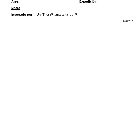
Área
Expedición
Notas
Insertado por
Uni-Trier @ amaranta_sg @
Enlace p