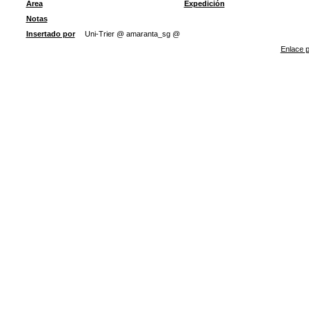
Área
Expedición
Notas
Insertado por
Uni-Trier @ amaranta_sg @
Enlace p