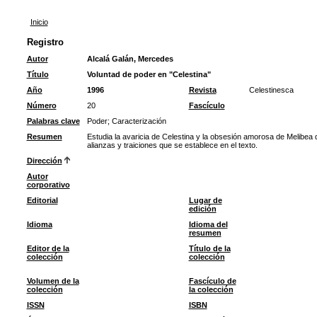
Inicio
Registro
Autor
Alcalá Galán, Mercedes
Título
Voluntad de poder en "Celestina"
Año
1996
Revista
Celestinesca
Número
20
Fascículo
Palabras clave
Poder
;
Caracterización
Resumen
Estudia la avaricia de Celestina y la obsesión amorosa de Melibea 
alianzas y traiciones que se establece en el texto.
Dirección
Autor
corporativo
Editorial
Lugar de
edición
Idioma
Idioma del
resumen
Editor de la
Título de la
colección
colección
Volumen de la
Fascículo de
colección
la colección
ISSN
ISBN