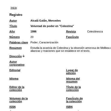
Inicio
Registro
Autor
Alcalá Galán, Mercedes
Título
Voluntad de poder en "Celestina"
Año
1996
Revista
Celestinesca
Número
20
Fascículo
Palabras clave
Poder
;
Caracterización
Resumen
Estudia la avaricia de Celestina y la obsesión amorosa de Melibea 
alianzas y traiciones que se establece en el texto.
Dirección
Autor
corporativo
Editorial
Lugar de
edición
Idioma
Idioma del
resumen
Editor de la
Título de la
colección
colección
Volumen de la
Fascículo de
colección
la colección
ISSN
ISBN