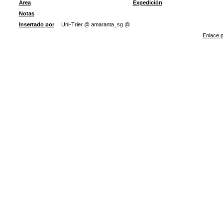
Área
Expedición
Notas
Insertado por
Uni-Trier @ amaranta_sg @
Enlace p