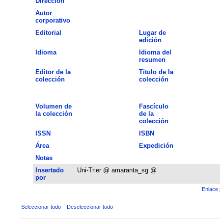
Dirección
Autor
corporativo
Editorial
Lugar de
edición
Idioma
Idioma del
resumen
Editor de la
Título de la
colección
colección
Volumen de
Fascículo
la colección
de la
colección
ISSN
ISBN
Área
Expedición
Notas
Insertado
Uni-Trier @ amaranta_sg @
por
Enlace 
Seleccionar todo
Deseleccionar todo