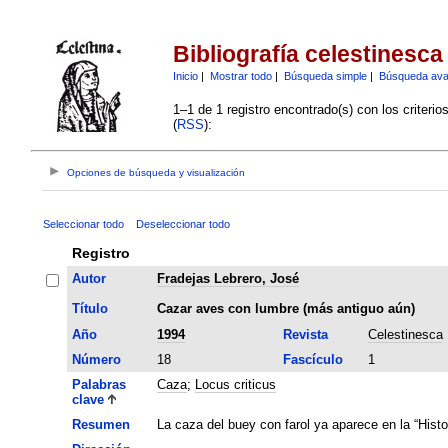
Bibliografía celestinesca
Inicio
|
Mostrar todo
|
Búsqueda simple
|
Búsqueda av
1–1 de 1 registro encontrado(s) con los criteri
(
RSS
):
Opciones de búsqueda y visualización
Seleccionar todo
Deseleccionar todo
Registro
Autor
Fradejas Lebrero, José
Título
Cazar aves con lumbre (más antiguo aún)
Año
1994
Revista
Celestinesca
Número
18
Fascículo
1
Palabras
Caza
;
Locus criticus
clave
Resumen
La caza del buey con farol ya aparece en la “Histor