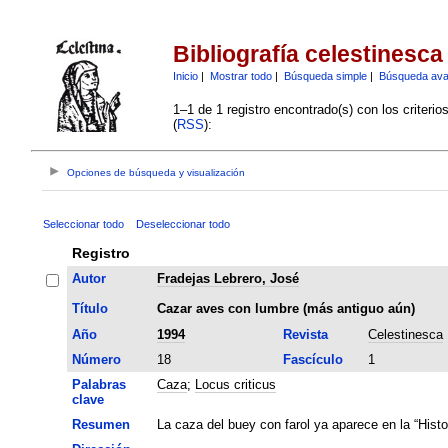
Bibliografía celestinesca
Inicio
|
Mostrar todo
|
Búsqueda simple
|
Búsqueda av
1–1 de 1 registro encontrado(s) con los criteri
(
RSS
):
Opciones de búsqueda y visualización
Seleccionar todo
Deseleccionar todo
Registro
Autor
Fradejas Lebrero, José
Título
Cazar aves con lumbre (más antiguo aún)
Año
1994
Revista
Celestinesca
Número
18
Fascículo
1
Palabras
Caza
;
Locus criticus
clave
Resumen
La caza del buey con farol ya aparece en la “Histor