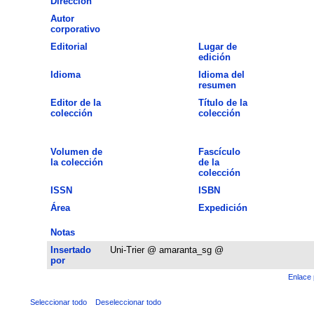
Dirección
Autor
corporativo
Editorial
Lugar de
edición
Idioma
Idioma del
resumen
Editor de la
Título de la
colección
colección
Volumen de
Fascículo
la colección
de la
colección
ISSN
ISBN
Área
Expedición
Notas
Insertado
Uni-Trier @ amaranta_sg @
por
Enlace 
Seleccionar todo
Deseleccionar todo