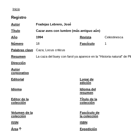
Inicio
Registro
Autor
Fradejas Lebrero, José
Título
Cazar aves con lumbre (más antiguo aún)
Año
1994
Revista
Celestinesca
Número
18
Fascículo
1
Palabras clave
Caza
;
Locus criticus
Resumen
La caza del buey con farol ya aparece en la “Historia natural” de Pli
Dirección
Autor
corporativo
Editorial
Lugar de
edición
Idioma
Idioma del
resumen
Editor de la
Título de la
colección
colección
Volumen de la
Fascículo de
colección
la colección
ISSN
ISBN
Área
Expedición