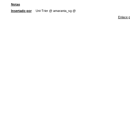
Notas
Insertado por
Uni-Trier @ amaranta_sg @
Enlace p