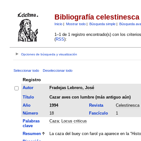
Bibliografía celestinesca
Inicio
|
Mostrar todo
|
Búsqueda simple
|
Búsqueda av
1–1 de 1 registro encontrado(s) con los criteri
(
RSS
):
Opciones de búsqueda y visualización
Seleccionar todo
Deseleccionar todo
Registro
Autor
Fradejas Lebrero, José
Título
Cazar aves con lumbre (más antiguo aún)
Año
1994
Revista
Celestinesca
Número
18
Fascículo
1
Palabras
Caza
;
Locus criticus
clave
Resumen
La caza del buey con farol ya aparece en la “Histor