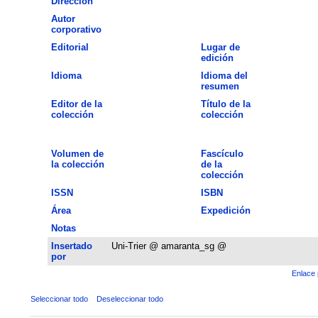
Dirección
Autor
corporativo
Editorial
Lugar de
edición
Idioma
Idioma del
resumen
Editor de la
Título de la
colección
colección
Volumen de
Fascículo
la colección
de la
colección
ISSN
ISBN
Área
Expedición
Notas
Insertado
Uni-Trier @ amaranta_sg @
por
Enlace 
Seleccionar todo
Deseleccionar todo