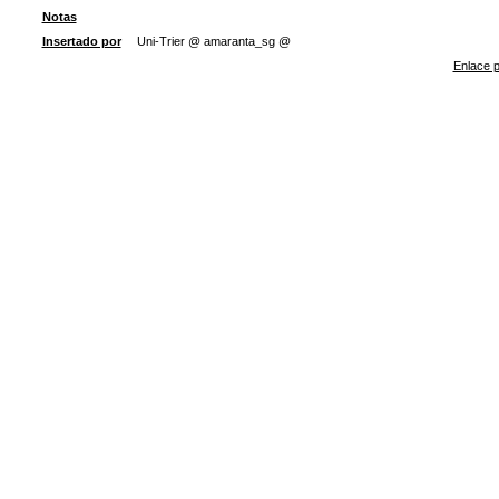
Notas
Insertado por
Uni-Trier @ amaranta_sg @
Enlace p