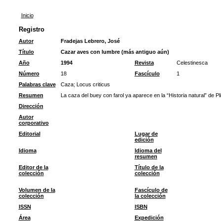
Inicio
Registro
Autor
Fradejas Lebrero, José
Título
Cazar aves con lumbre (más antiguo aún)
Año
1994
Revista
Celestinesca
Número
18
Fascículo
1
Palabras clave
Caza
;
Locus criticus
Resumen
La caza del buey con farol ya aparece en la “Historia natural” de Pli
Dirección
Autor
corporativo
Editorial
Lugar de
edición
Idioma
Idioma del
resumen
Editor de la
Título de la
colección
colección
Volumen de la
Fascículo de
colección
la colección
ISSN
ISBN
Área
Expedición