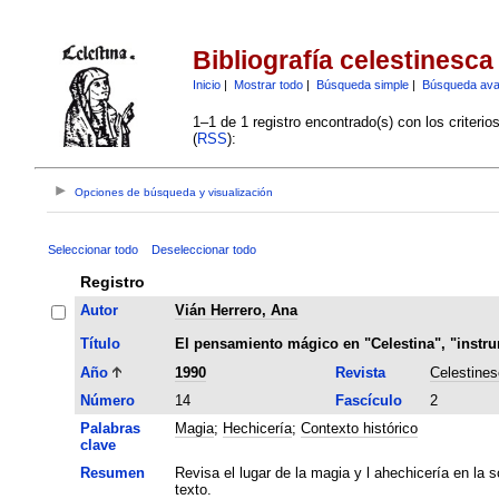
Bibliografía celestinesca
Inicio
|
Mostrar todo
|
Búsqueda simple
|
Búsqueda av
1–1 de 1 registro encontrado(s) con los criteri
(
RSS
):
Opciones de búsqueda y visualización
Seleccionar todo
Deseleccionar todo
Registro
Autor
Vián Herrero, Ana
Título
El pensamiento mágico en "Celestina", "instru
Año
1990
Revista
Celestines
Número
14
Fascículo
2
Palabras
Magia
;
Hechicería
;
Contexto histórico
clave
Resumen
Revisa el lugar de la magia y l ahechicería en la
texto.