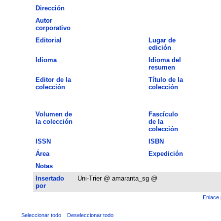
Dirección
Autor
corporativo
Editorial
Lugar de
edición
Idioma
Idioma del
resumen
Editor de la
Título de la
colección
colección
Volumen de
Fascículo
la colección
de la
colección
ISSN
ISBN
Área
Expedición
Notas
Insertado
Uni-Trier @ amaranta_sg @
por
Enlace 
Seleccionar todo
Deseleccionar todo