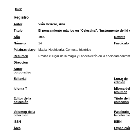
Inicio
Registro
Autor
Vián Herrero, Ana
Título
El pensamiento mágico en "Celestina", "instrumento de lid 
Año
1990
Revista
Número
14
Fascículo
Palabras clave
Magia
;
Hechicería
;
Contexto histórico
Resumen
Revisa el lugar de la magia y l ahechicería en la sociedad contem
Dirección
Autor
corporativo
Editorial
Lugar de
edición
Idioma
Idioma del
resumen
Editor de la
Título de l
colección
colección
Volumen de la
Fascículo
colección
la colecci
ISSN
ISBN
Área
Expedició