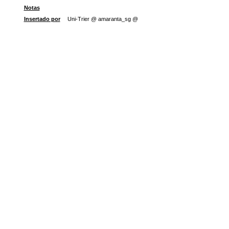
Notas
Insertado por
Uni-Trier @ amaranta_sg @