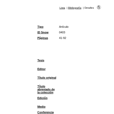
Lista
|
Bibliografía
|
Detalles
Tipo
Artículo
ID Snow
0403
Páginas
41-92
Tesis
Editor
Título original
Título
abreviado de
la colección
Edición
Medio
Conferencia