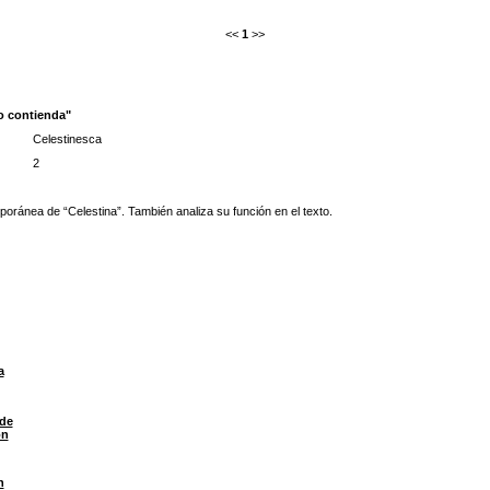
<<
1
>>
o contienda"
Celestinesca
2
poránea de “Celestina”. También analiza su función en el texto.
a
 de
ón
n