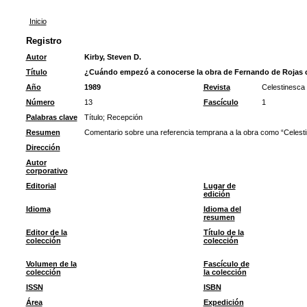
Inicio
Registro
Autor
Kirby, Steven D.
Título
¿Cuándo empezó a conocerse la obra de Fernando de Rojas 
Año
1989
Revista
Celestinesca
Número
13
Fascículo
1
Palabras clave
Título
;
Recepción
Resumen
Comentario sobre una referencia temprana a la obra como “Celesti
Dirección
Autor
corporativo
Editorial
Lugar de
edición
Idioma
Idioma del
resumen
Editor de la
Título de la
colección
colección
Volumen de la
Fascículo de
colección
la colección
ISSN
ISBN
Área
Expedición