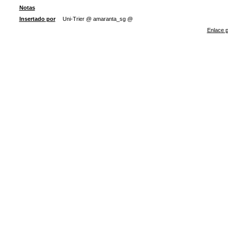
Notas
Insertado por
Uni-Trier @ amaranta_sg @
Enlace p