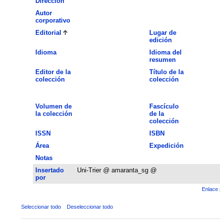
Dirección
Autor
corporativo
Editorial
Lugar de
edición
Idioma
Idioma del
resumen
Editor de la
Título de la
colección
colección
Volumen de
Fascículo
la colección
de la
colección
ISSN
ISBN
Área
Expedición
Notas
Insertado
Uni-Trier @ amaranta_sg @
por
Enlace 
Seleccionar todo
Deseleccionar todo