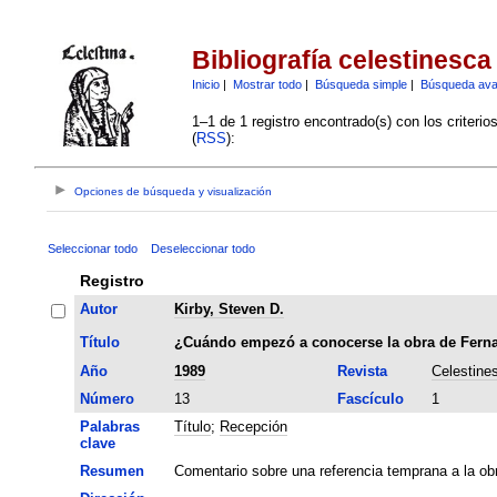
Bibliografía celestinesca
Inicio
|
Mostrar todo
|
Búsqueda simple
|
Búsqueda av
1–1 de 1 registro encontrado(s) con los criteri
(
RSS
):
Opciones de búsqueda y visualización
Seleccionar todo
Deseleccionar todo
Registro
Autor
Kirby, Steven D.
Título
¿Cuándo empezó a conocerse la obra de Fern
Año
1989
Revista
Celestine
Número
13
Fascículo
1
Palabras
Título
;
Recepción
clave
Resumen
Comentario sobre una referencia temprana a la ob