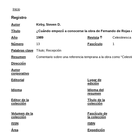
Inicio
Registro
Autor
Kirby, Steven D.
Título
¿Cuándo empezó a conocerse la obra de Fernando de Rojas 
Año
1989
Revista
Celestinesca
Número
13
Fascículo
1
Palabras clave
Título
;
Recepción
Resumen
Comentario sobre una referencia temprana a la obra como “Celesti
Dirección
Autor
corporativo
Editorial
Lugar de
edición
Idioma
Idioma del
resumen
Editor de la
Título de la
colección
colección
Volumen de la
Fascículo de
colección
la colección
ISSN
ISBN
Área
Expedición