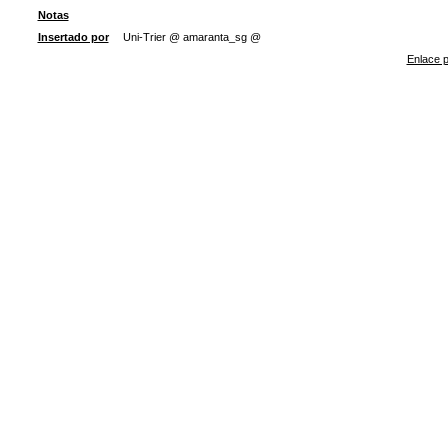
Notas
Insertado por
Uni-Trier @ amaranta_sg @
Enlace p