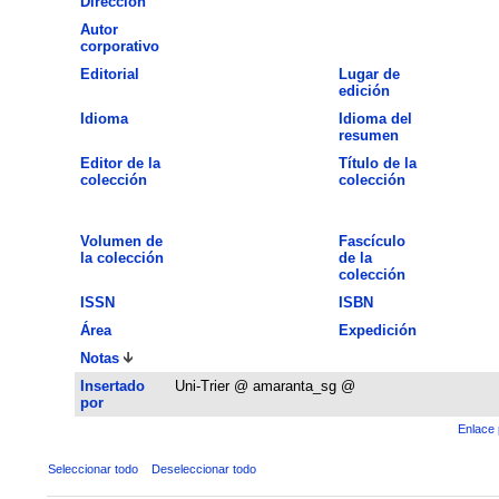
Dirección
Autor
corporativo
Editorial
Lugar de
edición
Idioma
Idioma del
resumen
Editor de la
Título de la
colección
colección
Volumen de
Fascículo
la colección
de la
colección
ISSN
ISBN
Área
Expedición
Notas
Insertado
Uni-Trier @ amaranta_sg @
por
Enlace 
Seleccionar todo
Deseleccionar todo