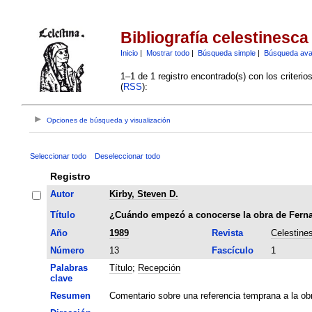
Bibliografía celestinesca
Inicio
|
Mostrar todo
|
Búsqueda simple
|
Búsqueda av
1–1 de 1 registro encontrado(s) con los criteri
(
RSS
):
Opciones de búsqueda y visualización
Seleccionar todo
Deseleccionar todo
Registro
Autor
Kirby, Steven D.
Título
¿Cuándo empezó a conocerse la obra de Fern
Año
1989
Revista
Celestine
Número
13
Fascículo
1
Palabras
Título
;
Recepción
clave
Resumen
Comentario sobre una referencia temprana a la ob