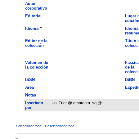
Autor
corporativo
Editorial
Lugar 
edició
Idioma
Idioma
resum
Editor de la
Título 
colección
colecc
Volumen de
Fascíc
la colección
de la
colecc
ISSN
ISBN
Área
Expedi
Notas
Insertado
Uni-Trier @ amaranta_sg @
por
Seleccionar todo
Deseleccionar todo