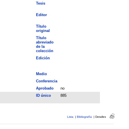
Tesis
Editor
Título
original
Título
abreviado
de la
colección
Edición
Medio
Conferencia
Aprobado
no
ID único
885
Lista
|
Bibliografía
|
Detalles