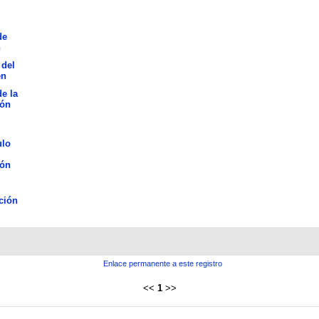
de
n
 del
en
de la
ión
ulo
ión
ción
Enlace permanente a este registro
<<
1
>>