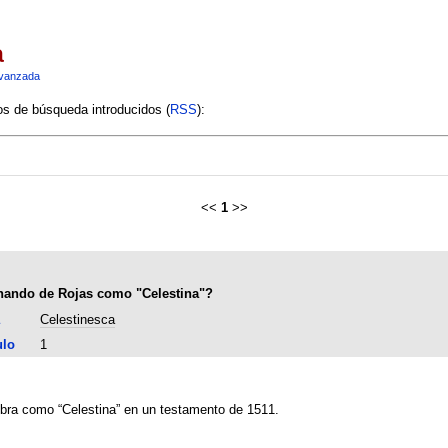
a
vanzada
ios de búsqueda introducidos (
RSS
):
<<
1
>>
nando de Rojas como "Celestina"?
Celestinesca
ulo
1
obra como “Celestina” en un testamento de 1511.