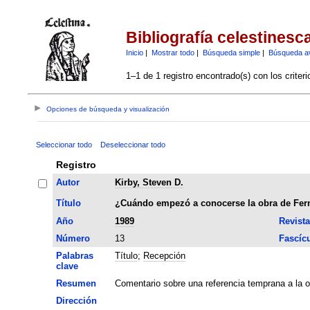
Bibliografía celestinesc
Inicio
|
Mostrar todo
|
Búsqueda simple
|
Búsqueda a
1–1 de 1 registro encontrado(s) con los criter
Opciones de búsqueda y visualización
Seleccionar todo
Deseleccionar todo
Registro
Autor
Kirby, Steven D.
Título
¿Cuándo empezó a conocerse la obra de Fer
Año
1989
Revista
Número
13
Fascíc
Palabras
Título
;
Recepción
clave
Resumen
Comentario sobre una referencia temprana a la 
Dirección