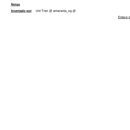
Notas
Insertado por
Uni-Trier @ amaranta_sg @
Enlace p