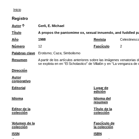
Inicio
Registro
Autor
Gerli, E. Michael
Título
A propos the pantomime ox, sexual innuendo, and fuddled pa
Año
1988
Revista
Celestinesc
Número
12
Fascículo
2
Palabras clave
Erotismo
;
Caza
;
Simbolismo
Resumen
A partir de los artículos anteriores sobre las imágenes venatorias
se explota en en “El Scholastico” de Villalón y en “La venganza 
Dirección
Autor
corporativo
Editorial
Lugar de
edición
Idioma
Idioma del
resumen
Editor de la
Título de la
colección
colección
Volumen de la
Fascículo de
colección
la colección
ISSN
ISBN