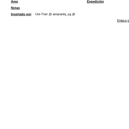
Área
Expedición
Notas
Insertado por
Uni-Trier @ amaranta_sg @
Enlace p