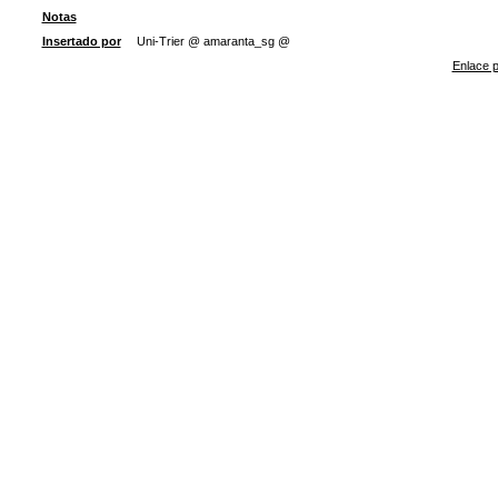
Notas
Insertado por
Uni-Trier @ amaranta_sg @
Enlace p