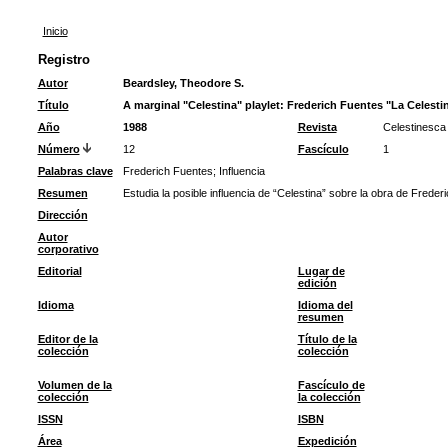
Inicio
Registro
Autor
Beardsley, Theodore S.
Título
A marginal "Celestina" playlet: Frederich Fuentes "La Celesti
Año
1988
Revista
Celestinesca
Número
12
Fascículo
1
Palabras clave
Frederich Fuentes
;
Influencia
Resumen
Estudia la posible influencia de “Celestina” sobre la obra de Freder
Dirección
Autor
corporativo
Editorial
Lugar de
edición
Idioma
Idioma del
resumen
Editor de la
Título de la
colección
colección
Volumen de la
Fascículo de
colección
la colección
ISSN
ISBN
Área
Expedición