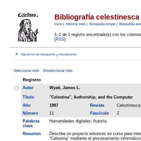
Bibliografía celestinesca
Inicio
|
Mostrar todo
|
Búsqueda simple
|
Búsqueda av
1–1 de 1 registro encontrado(s) con los criteri
(
RSS
):
Opciones de búsqueda y visualización
Seleccionar todo
Deseleccionar todo
Registro
Autor
Wyatt, James L.
Título
"Celestina", Authorship, and the Computer
Año
1987
Revista
Celestinesca
Número
11
Fascículo
2
Palabras
Humanidades digitales
;
Autoría
clave
Resumen
Describe un proyecto entonces en curso para inten
“Celestina” mediante el procesamiento informático 