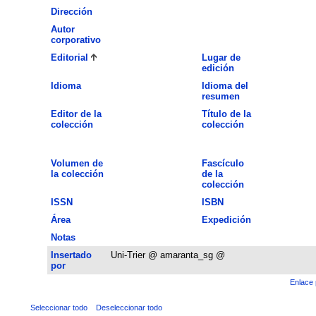
Dirección
Autor
corporativo
Editorial
Lugar de
edición
Idioma
Idioma del
resumen
Editor de la
Título de la
colección
colección
Volumen de
Fascículo
la colección
de la
colección
ISSN
ISBN
Área
Expedición
Notas
Insertado
Uni-Trier @ amaranta_sg @
por
Enlace 
Seleccionar todo
Deseleccionar todo