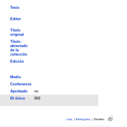
Tesis
Editor
Título
original
Título
abreviado
de la
colección
Edición
Medio
Conferencia
Aprobado
no
ID único
868
Lista
|
Bibliografía
|
Detalles