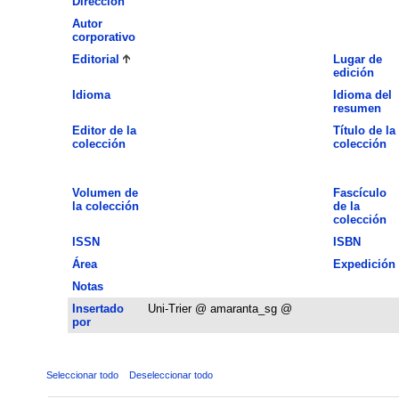
Dirección
Autor
corporativo
Editorial
Lugar de
edición
Idioma
Idioma del
resumen
Editor de la
Título de la
colección
colección
Volumen de
Fascículo
la colección
de la
colección
ISSN
ISBN
Área
Expedición
Notas
Insertado
Uni-Trier @ amaranta_sg @
por
Seleccionar todo
Deseleccionar todo