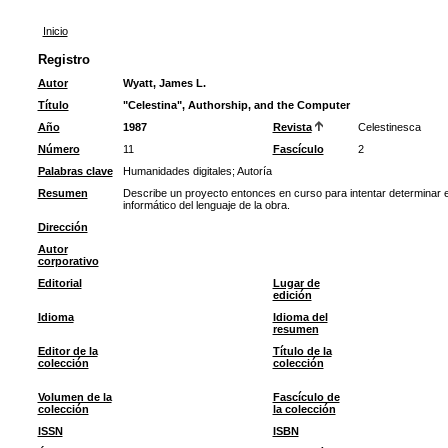
Inicio
Registro
Autor
Wyatt, James L.
Título
"Celestina", Authorship, and the Computer
Año
1987
Revista
Celestinesca
Número
11
Fascículo
2
Palabras clave
Humanidades digitales
;
Autoría
Resumen
Describe un proyecto entonces en curso para intentar determinar e
informático del lenguaje de la obra.
Dirección
Autor
corporativo
Editorial
Lugar de
edición
Idioma
Idioma del
resumen
Editor de la
Título de la
colección
colección
Volumen de la
Fascículo de
colección
la colección
ISSN
ISBN