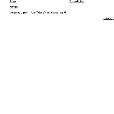
Área
Expedición
Notas
Insertado por
Uni-Trier @ amaranta_sg @
Enlace p