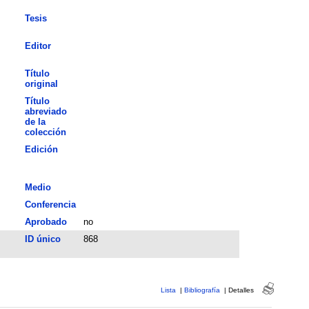
Tesis
Editor
Título
original
Título
abreviado
de la
colección
Edición
Medio
Conferencia
Aprobado
no
ID único
868
Lista
|
Bibliografía
|
Detalles