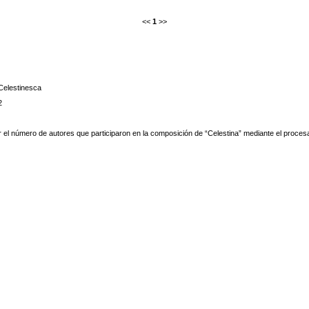
<<
1
>>
Celestinesca
2
el número de autores que participaron en la composición de “Celestina” mediante el procesam