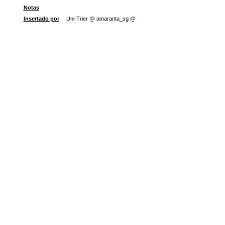
Notas
Insertado por
Uni-Trier @ amaranta_sg @