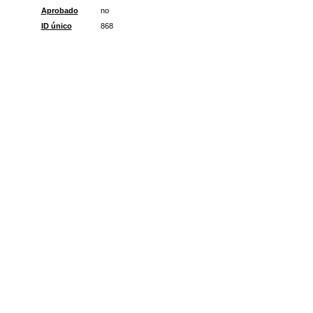
Aprobado
no
ID único
868