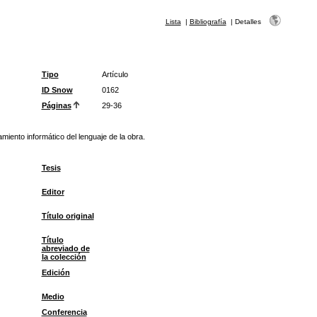
Lista
|
Bibliografía
|
Detalles
Tipo
Artículo
ID Snow
0162
Páginas
29-36
iento informático del lenguaje de la obra.
Tesis
Editor
Título original
Título
abreviado de
la colección
Edición
Medio
Conferencia