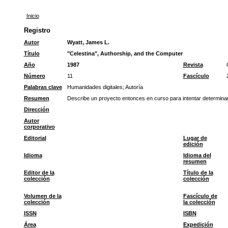
Inicio
Registro
Autor
Wyatt, James L.
Título
"Celestina", Authorship, and the Computer
Año
1987
Revista
Número
11
Fascículo
Palabras clave
Humanidades digitales
;
Autoría
Resumen
Describe un proyecto entonces en curso para intentar determinar 
Dirección
Autor
corporativo
Editorial
Lugar de
edición
Idioma
Idioma del
resumen
Editor de la
Título de la
colección
colección
Volumen de la
Fascículo de
colección
la colección
ISSN
ISBN
Área
Expedición