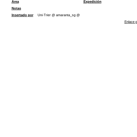
Área
Expedición
Notas
Insertado por
Uni-Trier @ amaranta_sg @
Enlace p