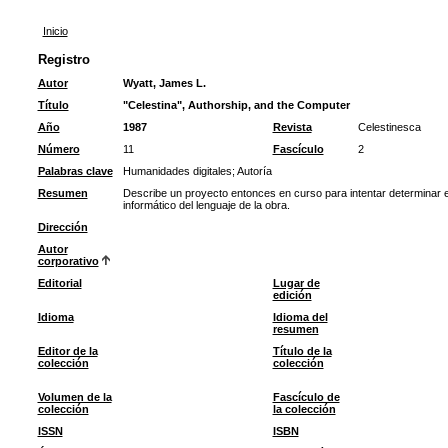
Inicio
Registro
Autor
Wyatt, James L.
Título
"Celestina", Authorship, and the Computer
Año
1987
Revista
Celestinesca
Número
11
Fascículo
2
Palabras clave
Humanidades digitales
;
Autoría
Resumen
Describe un proyecto entonces en curso para intentar determinar e
informático del lenguaje de la obra.
Dirección
Autor
corporativo
Editorial
Lugar de
edición
Idioma
Idioma del
resumen
Editor de la
Título de la
colección
colección
Volumen de la
Fascículo de
colección
la colección
ISSN
ISBN