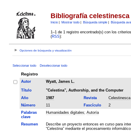
Bibliografía celestinesca
Inicio
|
Mostrar todo
|
Búsqueda simple
|
Búsqueda av
1–1 de 1 registro encontrado(s) con los criteri
(
RSS
):
Opciones de búsqueda y visualización
Seleccionar todo
Deseleccionar todo
Registro
Autor
Wyatt, James L.
Título
"Celestina", Authorship, and the Computer
Año
1987
Revista
Celestinesca
Número
11
Fascículo
2
Palabras
Humanidades digitales
;
Autoría
clave
Resumen
Describe un proyecto entonces en curso para inten
“Celestina” mediante el procesamiento informático 