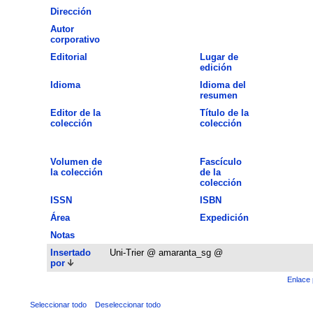
Dirección
Autor
corporativo
Editorial
Lugar de
edición
Idioma
Idioma del
resumen
Editor de la
Título de la
colección
colección
Volumen de
Fascículo
la colección
de la
colección
ISSN
ISBN
Área
Expedición
Notas
Insertado
Uni-Trier @ amaranta_sg @
por
Enlace 
Seleccionar todo
Deseleccionar todo