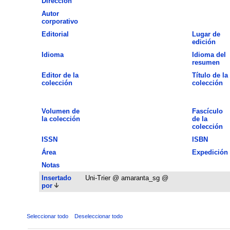
Dirección
Autor
corporativo
Editorial
Lugar de
edición
Idioma
Idioma del
resumen
Editor de la
Título de la
colección
colección
Volumen de
Fascículo
la colección
de la
colección
ISSN
ISBN
Área
Expedición
Notas
Insertado
Uni-Trier @ amaranta_sg @
por
Seleccionar todo
Deseleccionar todo