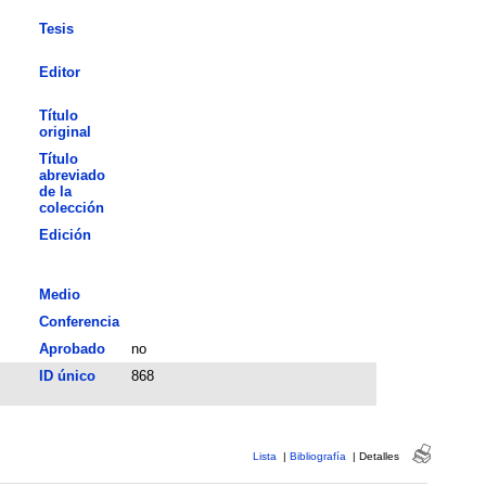
Tesis
Editor
Título
original
Título
abreviado
de la
colección
Edición
Medio
Conferencia
Aprobado
no
ID único
868
Lista
|
Bibliografía
|
Detalles