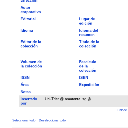
Dirección
Autor
corporativo
Editorial
Lugar de
edición
Idioma
Idioma del
resumen
Editor de la
Título de la
colección
colección
Volumen de
Fascículo
la colección
de la
colección
ISSN
ISBN
Área
Expedición
Notas
Insertado
Uni-Trier @ amaranta_sg @
por
Enlace 
Seleccionar todo
Deseleccionar todo