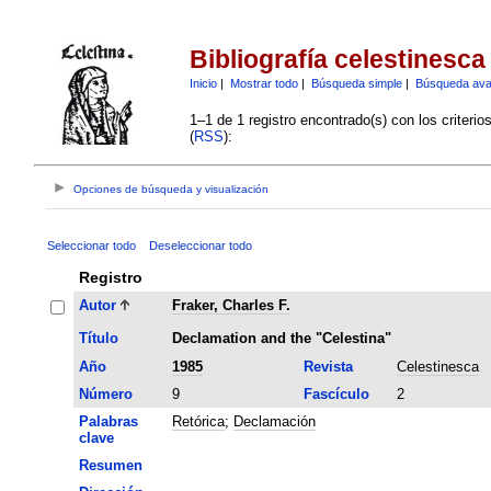
Bibliografía celestinesca
Inicio
|
Mostrar todo
|
Búsqueda simple
|
Búsqueda av
1–1 de 1 registro encontrado(s) con los criteri
(
RSS
):
Opciones de búsqueda y visualización
Seleccionar todo
Deseleccionar todo
Registro
Autor
Fraker, Charles F.
Título
Declamation and the "Celestina"
Año
1985
Revista
Celestinesca
Número
9
Fascículo
2
Palabras
Retórica
;
Declamación
clave
Resumen