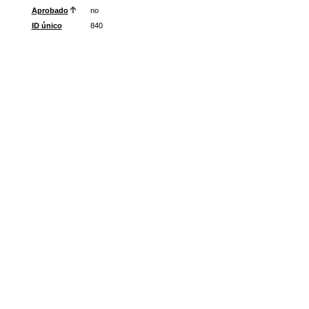
Aprobado
no
ID único
840