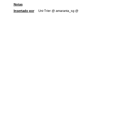
Notas
Insertado por
Uni-Trier @ amaranta_sg @