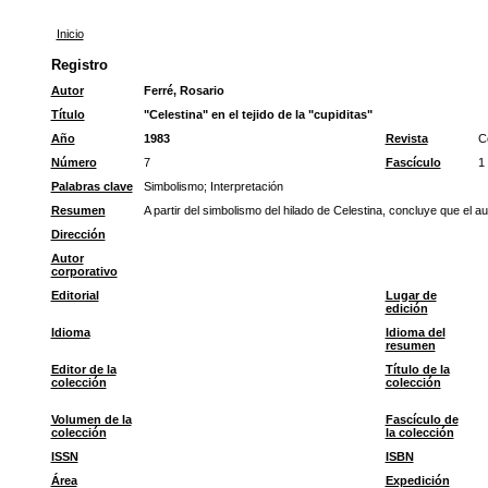
Inicio
Registro
Autor
Ferré, Rosario
Título
"Celestina" en el tejido de la "cupiditas"
Año
1983
Revista
C
Número
7
Fascículo
1
Palabras clave
Simbolismo
;
Interpretación
Resumen
A partir del simbolismo del hilado de Celestina, concluye que el au
Dirección
Autor
corporativo
Editorial
Lugar de
edición
Idioma
Idioma del
resumen
Editor de la
Título de la
colección
colección
Volumen de la
Fascículo de
colección
la colección
ISSN
ISBN
Área
Expedición