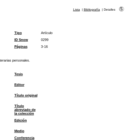
Lista
|
Bibliografía
|
Detalles
Tipo
Artículo
ID Snow
0299
Páginas
3-16
iterarias personales.
Tesis
Editor
Título original
Título
abreviado de
la colección
Edición
Medio
Conferencia