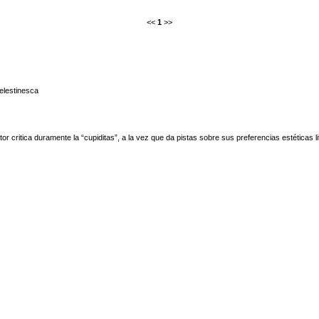
<<
1
>>
elestinesca
tor critica duramente la “cupiditas”, a la vez que da pistas sobre sus preferencias estéticas l