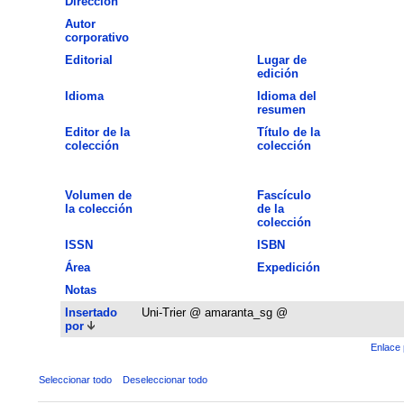
Dirección
Autor
corporativo
Editorial
Lugar de
edición
Idioma
Idioma del
resumen
Editor de la
Título de la
colección
colección
Volumen de
Fascículo
la colección
de la
colección
ISSN
ISBN
Área
Expedición
Notas
Insertado
Uni-Trier @ amaranta_sg @
por
Enlace 
Seleccionar todo
Deseleccionar todo