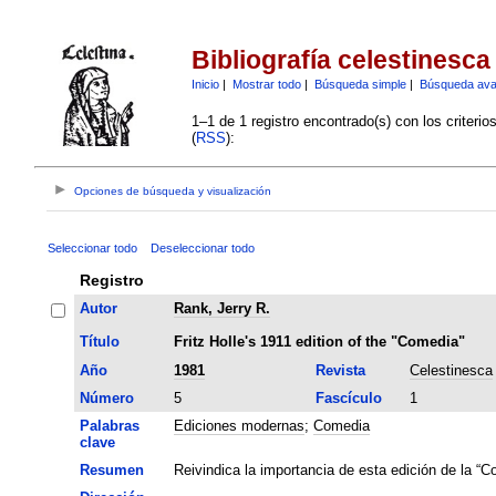
Bibliografía celestinesca
Inicio
|
Mostrar todo
|
Búsqueda simple
|
Búsqueda av
1–1 de 1 registro encontrado(s) con los criteri
(
RSS
):
Opciones de búsqueda y visualización
Seleccionar todo
Deseleccionar todo
Registro
Autor
Rank, Jerry R.
Título
Fritz Holle's 1911 edition of the "Comedia"
Año
1981
Revista
Celestinesca
Número
5
Fascículo
1
Palabras
Ediciones modernas
;
Comedia
clave
Resumen
Reivindica la importancia de esta edición de la “C