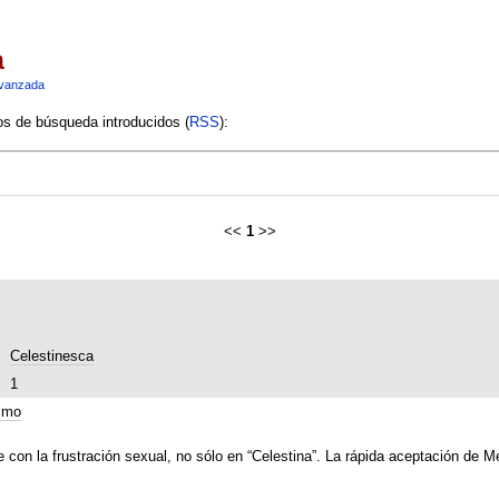
a
vanzada
ios de búsqueda introducidos (
RSS
):
<<
1
>>
Celestinesca
1
smo
 con la frustración sexual, no sólo en “Celestina”. La rápida aceptación de 