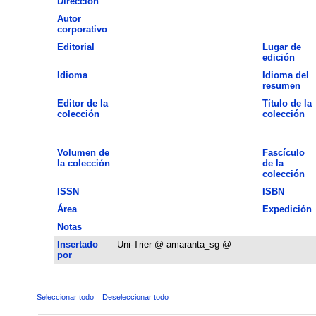
Dirección
Autor
corporativo
Editorial
Lugar de
edición
Idioma
Idioma del
resumen
Editor de la
Título de la
colección
colección
Volumen de
Fascículo
la colección
de la
colección
ISSN
ISBN
Área
Expedición
Notas
Insertado
Uni-Trier @ amaranta_sg @
por
Seleccionar todo
Deseleccionar todo