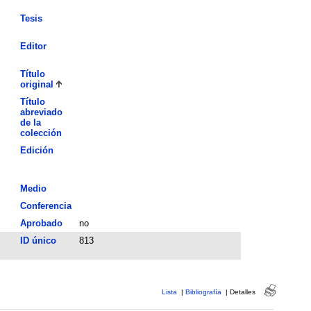
Tesis
Editor
Título
original
Título
abreviado
de la
colección
Edición
Medio
Conferencia
Aprobado
no
ID único
813
Lista
|
Bibliografía
|
Detalles