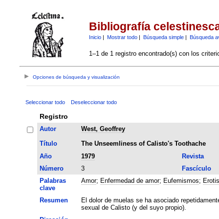
Bibliografía celestinesc
Inicio
|
Mostrar todo
|
Búsqueda simple
|
Búsqueda a
1–1 de 1 registro encontrado(s) con los criter
Opciones de búsqueda y visualización
Seleccionar todo
Deseleccionar todo
Registro
Autor
West, Geoffrey
Título
The Unseemliness of Calisto's Toothache
Año
1979
Revista
Número
3
Fascículo
Palabras
Amor
;
Enfermedad de amor
;
Eufemismos
;
Eroti
clave
Resumen
El dolor de muelas se ha asociado repetidamente
sexual de Calisto (y del suyo propio).