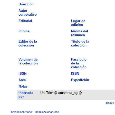
Dirección
Autor
corporativo
Editorial
Lugar de
edición
Idioma
Idioma del
resumen
Editor de la
Título de la
colección
colección
Volumen de
Fascículo
la colección
de la
colección
ISSN
ISBN
Área
Expedición
Notas
Insertado
Uni-Trier @ amaranta_sg @
por
Enlace 
Seleccionar todo
Deseleccionar todo