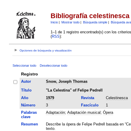
Bibliografía celestinesca
Inicio
|
Mostrar todo
|
Búsqueda simple
|
Búsqueda av
1–1 de 1 registro encontrado(s) con los criteri
(
RSS
):
Opciones de búsqueda y visualización
Seleccionar todo
Deseleccionar todo
Registro
Autor
Snow, Joseph Thomas
Título
"La Celestina" of Felipe Pedrell
Año
1979
Revista
Celestinesca
Número
3
Fascículo
1
Palabras
Adaptación
;
Adaptación musical
;
Ópera
clave
Resumen
Describe la ópera de Felipe Pedrell basada en “Ce
texto.