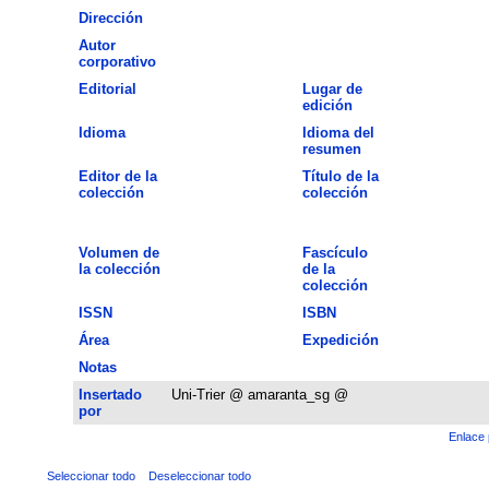
Dirección
Autor
corporativo
Editorial
Lugar de
edición
Idioma
Idioma del
resumen
Editor de la
Título de la
colección
colección
Volumen de
Fascículo
la colección
de la
colección
ISSN
ISBN
Área
Expedición
Notas
Insertado
Uni-Trier @ amaranta_sg @
por
Enlace 
Seleccionar todo
Deseleccionar todo