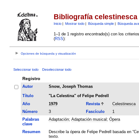
Bibliografía celestinesca
Inicio
|
Mostrar todo
|
Búsqueda simple
|
Búsqueda av
1–1 de 1 registro encontrado(s) con los criteri
(
RSS
):
Opciones de búsqueda y visualización
Seleccionar todo
Deseleccionar todo
Registro
Autor
Snow, Joseph Thomas
Título
"La Celestina" of Felipe Pedrell
Año
1979
Revista
Celestinesca
Número
3
Fascículo
1
Palabras
Adaptación
;
Adaptación musical
;
Ópera
clave
Resumen
Describe la ópera de Felipe Pedrell basada en “Ce
texto.