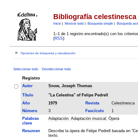
Bibliografía celestinesca
Inicio
|
Mostrar todo
|
Búsqueda simple
|
Búsqueda av
1–1 de 1 registro encontrado(s) con los criteri
(
RSS
):
Opciones de búsqueda y visualización
Seleccionar todo
Deseleccionar todo
Registro
Autor
Snow, Joseph Thomas
Título
"La Celestina" of Felipe Pedrell
Año
1979
Revista
Celestinesca
Número
3
Fascículo
1
Palabras
Adaptación
;
Adaptación musical
;
Ópera
clave
Resumen
Describe la ópera de Felipe Pedrell basada en “Ce
texto.