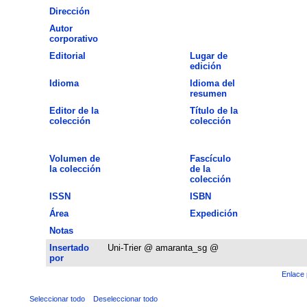
Dirección
Autor
corporativo
Editorial
Lugar de
edición
Idioma
Idioma del
resumen
Editor de la
Título de la
colección
colección
Volumen de
Fascículo
la colección
de la
colección
ISSN
ISBN
Área
Expedición
Notas
Insertado
Uni-Trier @ amaranta_sg @
por
Enlace 
Seleccionar todo
Deseleccionar todo