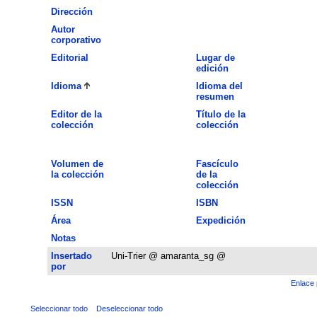
Dirección
Autor
corporativo
Editorial
Lugar de
edición
Idioma
Idioma del
resumen
Editor de la
Título de la
colección
colección
Volumen de
Fascículo
la colección
de la
colección
ISSN
ISBN
Área
Expedición
Notas
Insertado
Uni-Trier @ amaranta_sg @
por
Enlace 
Seleccionar todo
Deseleccionar todo