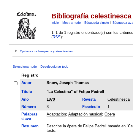
Bibliografía celestinesca
Inicio
|
Mostrar todo
|
Búsqueda simple
|
Búsqueda av
1–1 de 1 registro encontrado(s) con los criteri
(
RSS
):
Opciones de búsqueda y visualización
Seleccionar todo
Deseleccionar todo
Registro
Autor
Snow, Joseph Thomas
Título
"La Celestina" of Felipe Pedrell
Año
1979
Revista
Celestinesca
Número
3
Fascículo
1
Palabras
Adaptación
;
Adaptación musical
;
Ópera
clave
Resumen
Describe la ópera de Felipe Pedrell basada en “Ce
texto.