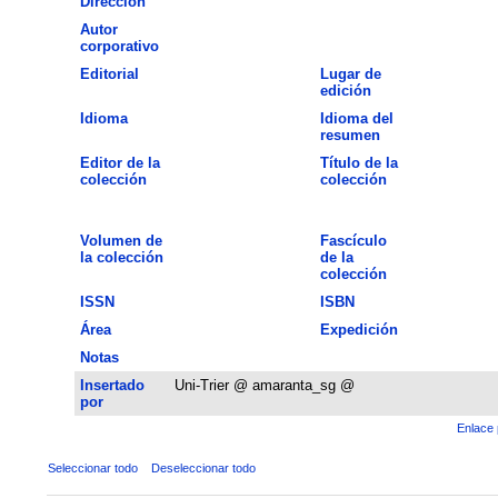
Dirección
Autor
corporativo
Editorial
Lugar de
edición
Idioma
Idioma del
resumen
Editor de la
Título de la
colección
colección
Volumen de
Fascículo
la colección
de la
colección
ISSN
ISBN
Área
Expedición
Notas
Insertado
Uni-Trier @ amaranta_sg @
por
Enlace 
Seleccionar todo
Deseleccionar todo