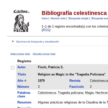
Bibliografía celestinesca
Inicio
|
Mostrar todo
|
Búsqueda simple
|
Búsqueda av
1–1 de 1 registro encontrado(s) con los criteri
(
RSS
):
Opciones de búsqueda y visualización
Seleccionar todo
Deseleccionar todo
Registro
Autor
Finch, Patricia S.
Título
Religion as Magic in the "Tragedia Policiana"
Año
1979
Revista
Celestinesca
Número
3
Fascículo
2
Palabras
Celestinesca
;
Tragedia policiana
;
Magia
;
Hechicer
clave
Resumen
Algunas prácticas religiosas de la Claudina de l