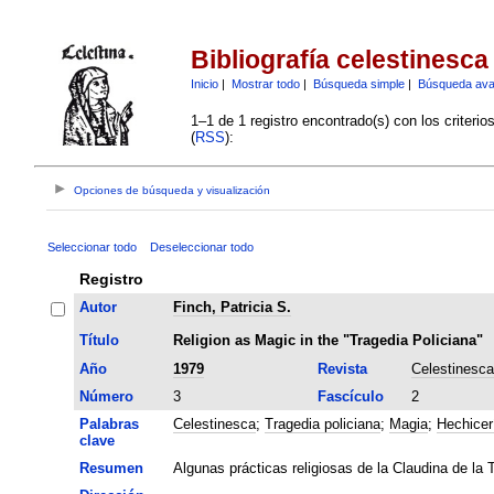
Bibliografía celestinesca
Inicio
|
Mostrar todo
|
Búsqueda simple
|
Búsqueda av
1–1 de 1 registro encontrado(s) con los criteri
(
RSS
):
Opciones de búsqueda y visualización
Seleccionar todo
Deseleccionar todo
Registro
Autor
Finch, Patricia S.
Título
Religion as Magic in the "Tragedia Policiana"
Año
1979
Revista
Celestinesca
Número
3
Fascículo
2
Palabras
Celestinesca
;
Tragedia policiana
;
Magia
;
Hechicer
clave
Resumen
Algunas prácticas religiosas de la Claudina de l