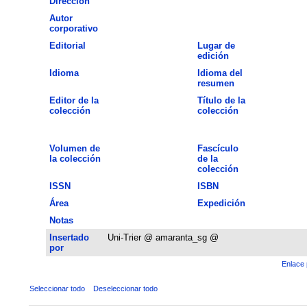
Dirección
Autor
corporativo
Editorial
Lugar de
edición
Idioma
Idioma del
resumen
Editor de la
Título de la
colección
colección
Volumen de
Fascículo
la colección
de la
colección
ISSN
ISBN
Área
Expedición
Notas
Insertado
Uni-Trier @ amaranta_sg @
por
Enlace 
Seleccionar todo
Deseleccionar todo