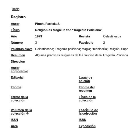
Inicio
Registro
Autor
Finch, Patricia S.
Título
Religion as Magic in the "Tragedia Policiana"
Año
1979
Revista
Celestinesca
Número
3
Fascículo
2
Palabras clave
Celestinesca
;
Tragedia policiana
;
Magia
;
Hechicería
;
Religión
;
Supe
Resumen
Algunas prácticas religiosas de la Claudina de la Tragedia Polici
Dirección
Autor
corporativo
Editorial
Lugar de
edición
Idioma
Idioma del
resumen
Editor de la
Título de la
colección
colección
Volumen de la
Fascículo de
colección
la colección
ISSN
ISBN
Área
Expedición