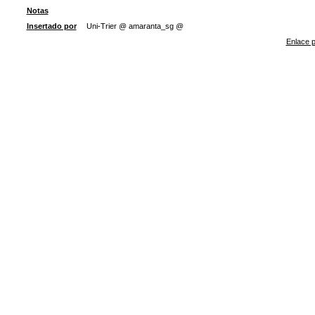
Notas
Insertado por
Uni-Trier @ amaranta_sg @
Enlace p