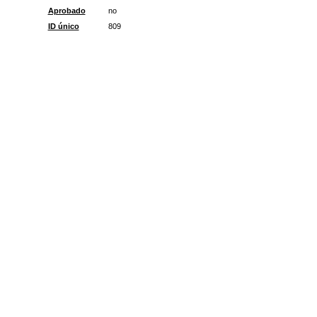
Aprobado
no
ID único
809