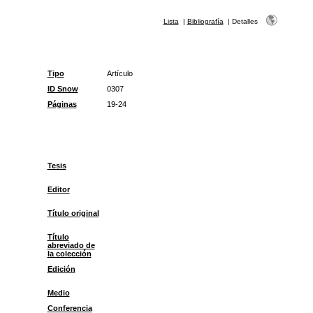
Lista
|
Bibliografía
|
Detalles
Tipo
Artículo
ID Snow
0307
Páginas
19-24
Tesis
Editor
Título original
Título
abreviado de
la colección
Edición
Medio
Conferencia