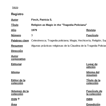
Inicio
Registro
Autor
Finch, Patricia S.
Título
Religion as Magic in the "Tragedia Policiana"
Año
1979
Revista
Número
3
Fascículo
Palabras clave
Celestinesca
;
Tragedia policiana
;
Magia
;
Hechicería
;
Religión
;
Sup
Resumen
Algunas prácticas religiosas de la Claudina de la Tragedia Poli
Dirección
Autor
corporativo
Editorial
Lugar de
edición
Idioma
Idioma del
resumen
Editor de la
Título de la
colección
colección
Volumen de la
Fascículo de
colección
la colección
ISSN
ISBN
Área
Expedición