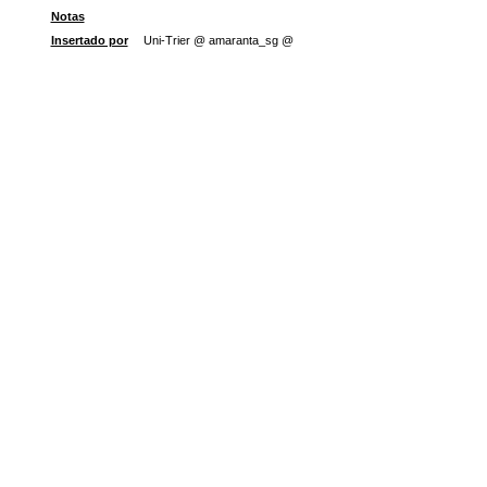
Notas
Insertado por
Uni-Trier @ amaranta_sg @