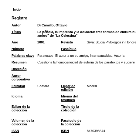
Inicio
Registro
Autor
Di Camillo, Ottavio
Título
La péñola, la imprenta y la doladera: tres formas de cultura hu
amigo" de "La Celestina"
Año
2001
Revista
Silva: Studia Philologica in Hono
Número
Fascículo
Palabras clave
Paratextos
;
El autor a un su amigo
;
Intertextualidad
;
Autoría
Resumen
Cuestiona la homogeneidad de autoría de los paratextos y sugiere q
Dirección
Autor
corporativo
Editorial
Castalia
Lugar de
Madrid
edición
Idioma
Idioma del
resumen
Editor de la
Título de la
colección
colección
Volumen de la
Fascículo de
colección
la colección
ISSN
ISBN
8470398644