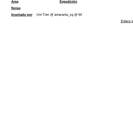
Área
Expedición
Notas
Insertado por
Uni-Trier @ amaranta_sg @ 66
Enlace p