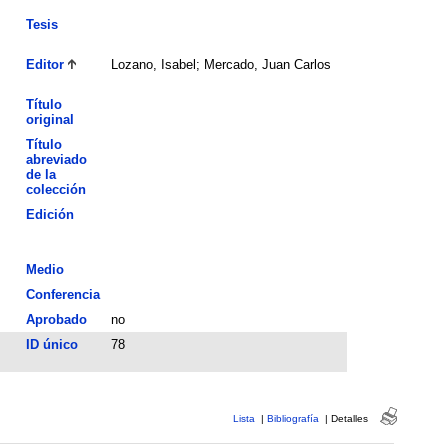
Tesis
Editor
Lozano, Isabel; Mercado, Juan Carlos
Título
original
Título
abreviado
de la
colección
Edición
Medio
Conferencia
Aprobado
no
ID único
78
Lista
|
Bibliografía
|
Detalles