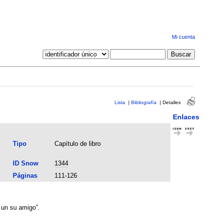
Mi cuenta
Lista
|
Bibliografía
|
Detalles
Enlaces
Tipo
Capítulo de libro
ID Snow
1344
Páginas
111-126
 un su amigo”.