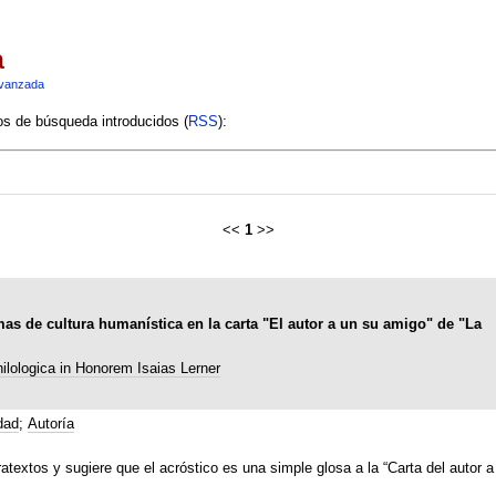
a
vanzada
ios de búsqueda introducidos (
RSS
):
<<
1
>>
rmas de cultura humanística en la carta "El autor a un su amigo" de "La
hilologica in Honorem Isaias Lerner
dad
;
Autoría
textos y sugiere que el acróstico es una simple glosa a la “Carta del autor a