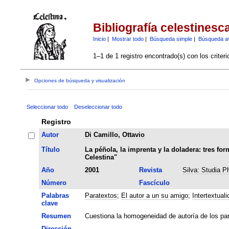
Bibliografía celestinesc
Inicio
|
Mostrar todo
|
Búsqueda simple
|
Búsqueda a
1–1 de 1 registro encontrado(s) con los criter
Opciones de búsqueda y visualización
Seleccionar todo
Deseleccionar todo
Registro
Autor
Di Camillo, Ottavio
Título
La péñola, la imprenta y la doladera: tres fo
Celestina"
Año
2001
Revista
Silva: Studia P
Número
Fascículo
Palabras
Paratextos
;
El autor a un su amigo
;
Intertextuali
clave
Resumen
Cuestiona la homogeneidad de autoría de los para
Dirección