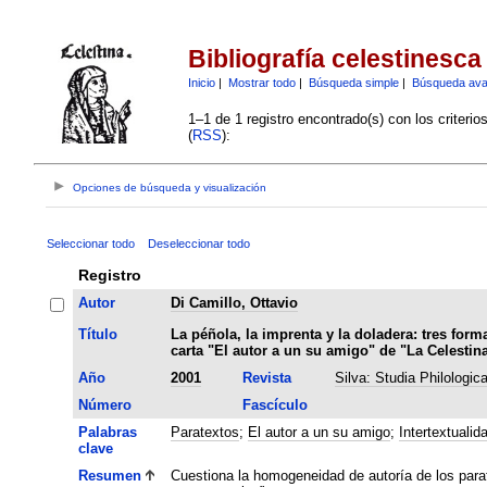
Bibliografía celestinesca
Inicio
|
Mostrar todo
|
Búsqueda simple
|
Búsqueda av
1–1 de 1 registro encontrado(s) con los criteri
(
RSS
):
Opciones de búsqueda y visualización
Seleccionar todo
Deseleccionar todo
Registro
Autor
Di Camillo, Ottavio
Título
La péñola, la imprenta y la doladera: tres form
carta "El autor a un su amigo" de "La Celestin
Año
2001
Revista
Silva: Studia Philologic
Número
Fascículo
Palabras
Paratextos
;
El autor a un su amigo
;
Intertextualid
clave
Resumen
Cuestiona la homogeneidad de autoría de los parate