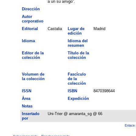
a un su amigo”.
Dirección
Autor
corporativo
Editorial
Castalia
Lugar de
Madrid
edición
Idioma
Idioma del
resumen
Editor de la
Título de la
colección
colección
Volumen de
Fascículo
la colección
de la
colección
ISSN
ISBN
8470398644
Área
Expedición
Notas
Insertado
Uni-Trier @ amaranta_sg @ 66
por
Enlace 