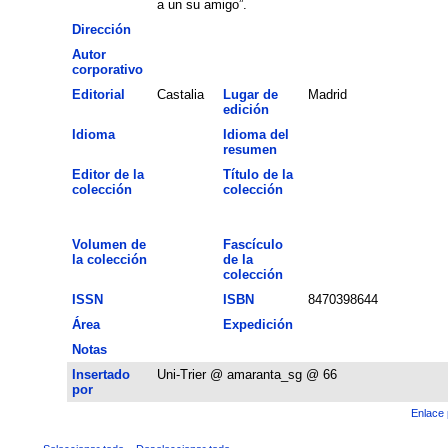
a un su amigo”.
Dirección
Autor
corporativo
Editorial
Castalia
Lugar de
Madrid
edición
Idioma
Idioma del
resumen
Editor de la
Título de la
colección
colección
Volumen de
Fascículo
la colección
de la
colección
ISSN
ISBN
8470398644
Área
Expedición
Notas
Insertado
Uni-Trier @ amaranta_sg @ 66
por
Enlace 