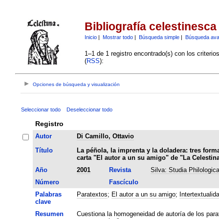
Bibliografía celestinesca
Inicio
|
Mostrar todo
|
Búsqueda simple
|
Búsqueda av
1–1 de 1 registro encontrado(s) con los criteri
(
RSS
):
Opciones de búsqueda y visualización
Seleccionar todo
Deseleccionar todo
Registro
Autor
Di Camillo, Ottavio
Título
La péñola, la imprenta y la doladera: tres form
carta "El autor a un su amigo" de "La Celestin
Año
2001
Revista
Silva: Studia Philologic
Número
Fascículo
Palabras
Paratextos
;
El autor a un su amigo
;
Intertextualid
clave
Resumen
Cuestiona la homogeneidad de autoría de los parate